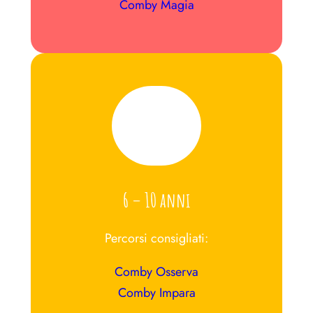
Comby Magia
6 – 10 anni
Percorsi consigliati:
Comby Osserva
Comby Impara