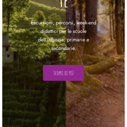
te
Escursioni, percorsi, week-end
didattici per le scuole
dell’infanzia, primarie e
secondarie.
Scopri di più